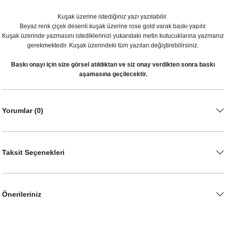
Kuşak üzerine istediğiniz yazı yazılabilir.
Beyaz renk çiçek desenli kuşak üzerine rose gold varak baskı yapılır.
Kuşak üzerinde yazmasını istediklerinizi yukarıdaki metin kutucuklarına yazmanız
gerekmektedir. Kuşak üzerindeki tüm yazıları değiştirebilirsiniz.
Baskı onayı için size görsel atıldıktan ve siz onay verdikten sonra baskı
aşamasına geçilecektir.
Yorumlar (0)
Bride To Be Balon - El yazısı şeklinde, Rose Gold
179,00 TL
Taksit Seçenekleri
Önerileriniz