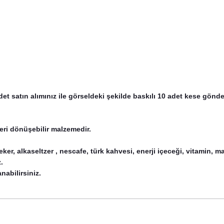
det satın alımınız ile görseldeki şekilde baskılı 10 adet kese gönde
ri dönüşebilir malzemedir.
şeker, alkaseltzer , nescafe, türk kahvesi, enerji içeceği, vitamin,
.
anabilirsiniz.