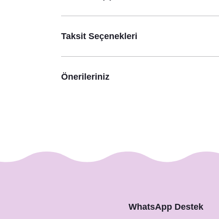
Taksit Seçenekleri
Şirket Logolu Yılbaşı Karatahta Konsept Konuşma B
480,00 TL
Önerileriniz
WhatsApp Destek