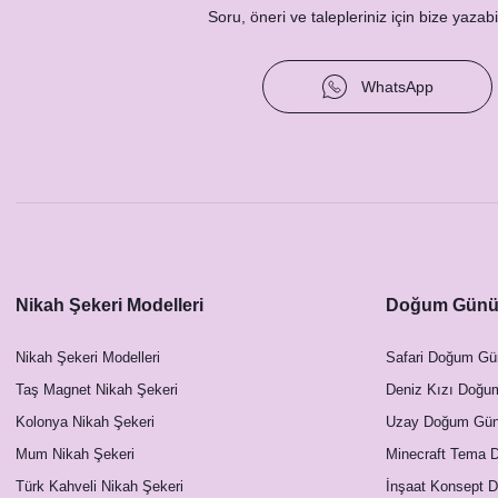
Soru, öneri ve talepleriniz için bize yazabil
Gold Varak İsimli Çam Ağacı Baskılı Yılbaşı Ağacı 
WhatsApp
199,00 TL
Nikah Şekeri Modelleri
Doğum Günü 
Nikah Şekeri Modelleri
Safari Doğum Gü
Taş Magnet Nikah Şekeri
Deniz Kızı Doğu
Kolonya Nikah Şekeri
Uzay Doğum Günü
Mum Nikah Şekeri
Minecraft Tema 
Türk Kahveli Nikah Şekeri
İnşaat Konsept 