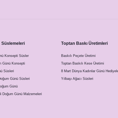
buolus Tacı, 30 Yaş Doğumgünü Tacı
450,00 TL
Süslemeleri
Toptan Baskı Üretimleri
nü Konsepti Süsler
Baskılı Peçete Üretimi
m Günü Konsepti
Toptan Baskılı Kese Üretimi
 Süsleri
8 Mart Dünya Kadınlar Günü Hediyele
Doğum Günü Süsleri
Yılbaşı Ağacı Süsleri
Doğum Günü
li Doğum Günü Malzemeleri