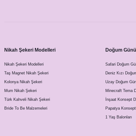
29+1 Parti Tacı, 30 Yaş Doğum Günü Tacı
30&Fa
450,00 TL
Nikah Şekeri Modelleri
Doğum Günü 
Nikah Şekeri Modelleri
Safari Doğum Gü
Taş Magnet Nikah Şekeri
Deniz Kızı Doğu
Kolonya Nikah Şekeri
Uzay Doğum Günü
Mum Nikah Şekeri
Minecraft Tema 
Türk Kahveli Nikah Şekeri
İnşaat Konsept 
Bride To Be Malzemeleri
Papatya Konsept
1 Yaş Balonları