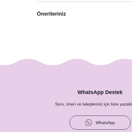
Önerileriniz
30 Yaş Doğum Günü Balonları - Hello 30 El Yazısı
199,00 TL
WhatsApp Destek
Soru, öneri ve talepleriniz için bize yazabil
WhatsApp