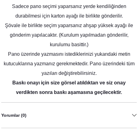
Gold-Bordo Konsept Peçete
Sadece pano seçimi yaparsanız yerde kendiliğinden
8,75 TL
durabilmesi için karton ayağı ile birlikte gönderilir.
Şövale ile birlikte seçim yaparsanız ahşap yüksek ayağı ile
gönderim yapılacaktır. (Kurulum yapılmadan gönderilir,
kurulumu basittir.)
Pano üzerinde yazmasını istediklerinizi yukarıdaki metin
kutucuklarına yazmanız gerekmektedir. Pano üzerindeki tüm
yazıları değiştirebilirsiniz.
Baskı onayı için size görsel atıldıktan ve siz onay
verdikten sonra baskı aşamasına geçilecektir.
Yorumlar (0)
Kumaş Dokulu Cepli Gold-Bordo Konsept İsme Özel Baskılı Peçete