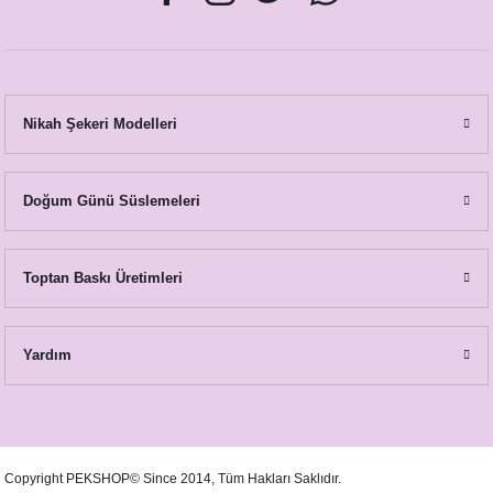
Nikah Şekeri Modelleri
Gold Bordo Konsept Lavanta Kesesi Hediyelik
Doğum Günü Süslemeleri
49,00 TL
Toptan Baskı Üretimleri
Yardım
Gold-Bordo Konsept Mum Hediyelik
Copyright PEKSHOP© Since 2014, Tüm Hakları Saklıdır.