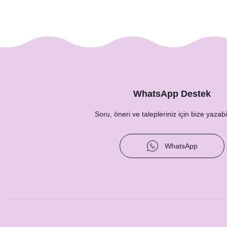
Kumaş Dokulu Cepli Bohem Tüy Konsept İsme Özel
13,50 TL
WhatsApp Destek
Soru, öneri ve talepleriniz için bize yazabil
WhatsApp
Bohem Tüy Konsept Baskılı Taş Magnet
27,00 TL