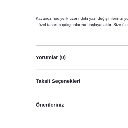
Bohem Tüy Konsept İsimli Düğün Nişan Peçetesi
8,75 TL
Kavanoz hediyelik üzerindeki yazı değişimlerinizi yu
özel tasarım çalışmalarına başlayacaktır. Size özel
Yorumlar (0)
Taksit Seçenekleri
Önerileriniz