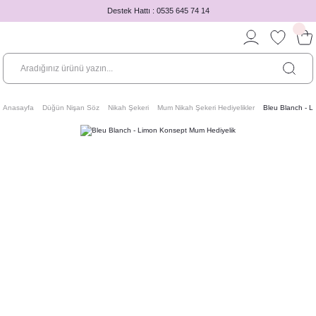
Destek Hattı : 0535 645 74 14
Anasayfa
Düğün Nişan Söz
Nikah Şekeri
Mum Nikah Şekeri Hediyelikler
Bleu Blanch - L