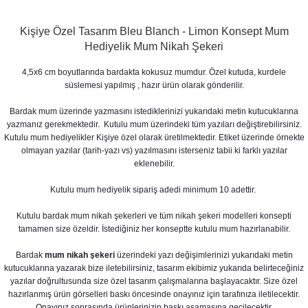
Kişiye Özel Tasarım Bleu Blanch - Limon Konsept Mum
Hediyelik Mum Nikah Şekeri
4,5x6 cm boyutlarında bardakta kokusuz mumdur. Özel kutuda, kurdele
süslemesi yapılmış , hazır ürün olarak gönderilir.
Bardak mum üzerinde yazmasını istediklerinizi yukarıdaki metin kutucuklarına
yazmanız gerekmektedir. Kutulu mum üzerindeki tüm yazıları değiştirebilirsiniz.
Kutulu mum hediyelikler Kişiye özel olarak üretilmektedir. Etiket üzerinde örnekte
olmayan yazılar (tarih-yazı vs) yazılmasını isterseniz tabii ki farklı yazılar
eklenebilir.
Kutulu mum hediyelik sipariş adedi minimum 10 adettir.
Kutulu bardak mum nikah şekerleri ve tüm nikah şekeri modelleri konsepti
tamamen size özeldir. İstediğiniz her konseptte kutulu mum hazırlanabilir.
Bardak
mum nikah şekeri
üzerindeki yazı değişimlerinizi yukarıdaki metin
kutucuklarına yazarak bize iletebilirsiniz, tasarım ekibimiz yukarıda belirteceğiniz
yazılar doğrultusunda size özel tasarım çalışmalarına başlayacaktır. Size özel
hazırlanmış ürün görselleri baskı öncesinde onayınız için tarafınıza iletilecektir.
Onayınız sonrasında ürünlerinizin baskı aşamasına geçilecektir.