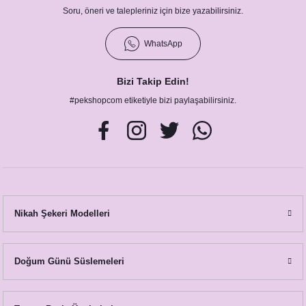
Soru, öneri ve talepleriniz için bize yazabilirsiniz.
WhatsApp
Bizi Takip Edin!
#pekshopcom etiketiyle bizi paylaşabilirsiniz.
Bride To Be Folyo Balon Seti - Bekarlığa Veda Bride Partisi Balon Süsleme Rose
260,00 TL
Nikah Şekeri Modelleri
Doğum Günü Süslemeleri