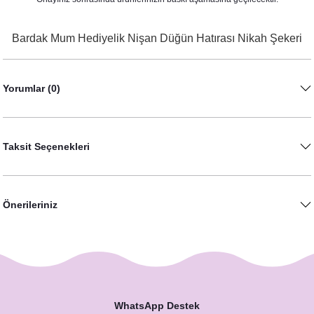
Bride To Be Folyo Balon Seti - Bekarlığa Veda Bride Partisi Balon Süsleme Rose 
Bardak Mum Hediyelik Nişan Düğün Hatırası Nikah Şekeri
200,00 TL
Yorumlar (0)
Taksit Seçenekleri
Önerileriniz
WhatsApp Destek