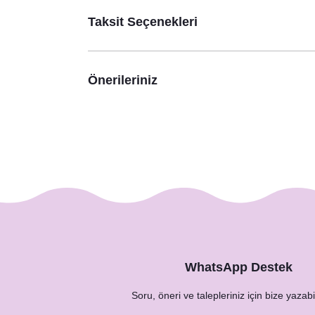
530,00 TL
Taksit Seçenekleri
Önerileriniz
Sukulent Cipso Konsept Peçete
8,75 TL
WhatsApp Destek
Soru, öneri ve talepleriniz için bize yazabil
Sukulent Cipso K