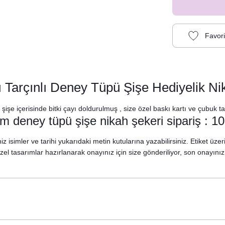
lı Tarçınlı Deney Tüpü Şişe Hediyelik Ni
şe içerisinde bitki çayı doldurulmuş , size özel baskı kartı ve çubuk tar
 deney tüpü şişe nikah şekeri sipariş : 10 
z isimler ve tarihi yukarıdaki metin kutularına yazabilirsiniz. Etiket üzeri
 özel tasarımlar hazırlanarak onayınız için size gönderiliyor, son onayın
ukulent Cipso Konsept Karşılama Panosu
890,00 TL