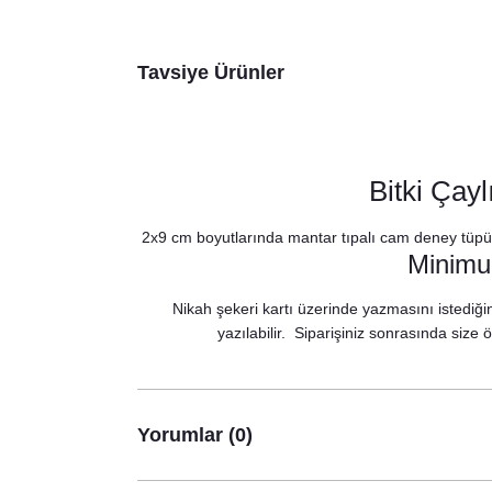
Tavsiye Ürünler
Bitki Çay
2x9 cm boyutlarında mantar tıpalı cam deney tüpü şi
Minimum
Nikah şekeri kartı üzerinde yazmasını istediğini
yazılabilir. Siparişiniz sonrasında size
Yorumlar (0)
S
Cipso Lavanta Konsept Konuşma Balonları Seti