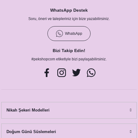
WhatsApp Destek
Bachelor Party İsme Özel Dövme
Soru, öneri ve talepleriniz için bize yazabilirsiniz.
65,00 TL
WhatsApp
Bira Konsept Bachelor Party İsme Özel Dövme
65,00 TL
Bizi Takip Edin!
#pekshopcom etiketiyle bizi paylaşabilirsiniz.
Nikah Şekeri Modelleri
Doğum Günü Süslemeleri