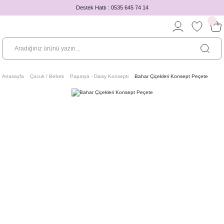
Destek Hattı : 0535 645 74 14
Anasayfa
Çocuk / Bebek
Papatya - Daisy Konsepti
Bahar Çiçekleri Konsept Peçete