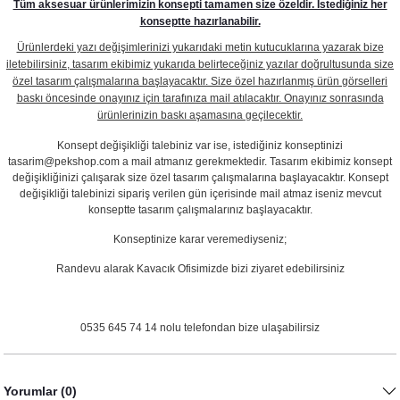
Tüm aksesuar ürünlerimizin konsepti tamamen size özeldir. İstediğiniz her
konseptte hazırlanabilir.
Ürünlerdeki yazı değişimlerinizi yukarıdaki metin kutucuklarına yazarak bize
iletebilirsiniz, tasarım ekibimiz yukarıda belirteceğiniz yazılar doğrultusunda size
özel tasarım çalışmalarına başlayacaktır. Size özel hazırlanmış ürün görselleri
baskı öncesinde onayınız için tarafınıza mail atılacaktır. Onayınız sonrasında
ürünlerinizin baskı aşamasına geçilecektir.
Konsept değişikliği talebiniz var ise, istediğiniz konseptinizi
tasarim@pekshop.com a mail atmanız gerekmektedir. Tasarım ekibimiz konsept
değişikliğinizi çalışarak size özel tasarım çalışmalarına başlayacaktır. Konsept
değişikliği talebinizi sipariş verilen gün içerisinde mail atmaz iseniz mevcut
konseptte tasarım çalışmalarınız başlayacaktır.
Konseptinize karar veremediyseniz;
Randevu alarak Kavacık Ofisimizde bizi ziyaret edebilirsiniz
0535 645 74 14 nolu telefondan bize ulaşabilirsiz
Yorumlar (0)