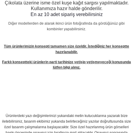
Çikolata üzerine isme özel kuşe kağıt sargısı yapılmaktadır.
Kullanımıza hazır halde gönderilir.
En az 10 adet sipariş verebilirsiniz
Diğer modellerden de alarak ikinci ürün fotoğrafında da gördüğünüz gibi
kombinler yapabilirsiniz.
Tüm ürünlerimizin konsepti tamamen size özeldir. İstediğiniz her konseptte
hazırlanabilir.
Farklı konseptteki ürünlerin parti tarihinize yetişip yetişmeyeceği konusunda
lütfen bilgi alınız.
Ürünlerdeki yazı değişimlerinizi yukarıdaki metin kutucuklarına yazarak bize
iletebilirsiniz, tasarım ekibimiz yukarıda belirteceğiniz yazılar doğrultusunda size
özel tasarım çalışmalarına başlayacaktır. Size özel hazırlanmış ürün görselleri
baskı öncesinde onayınız için tarafınıza mail atılacaktır. Onayınız sonrasında