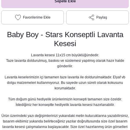
Sepete Ekle
imlikleri
Süsler
Paylaş
eri ve Bardaklar
pti
Baby Boy - Stars Konseptli Lavanta
Kesesi
eri - Damat Kahvesi Fincanları
Lavanta kesesi 11x15 cm büyüklüğündedir.
Taze lavanta doldurulmuş, baskısı ve süslemesi yapılmış olarak hazır halde
gönderilir.
t
Lavanta keselerimizin içi tamamen taze lavanta ile doldurulmaktadır. Elyaf vb
dolgu malzemeleri kullanmıyoruz. Bu sayede uzun süreli olarak kokusunu
ti
korumaktadır.
Tüm doğum günü hediyelik ürünlerimizin konsepti tamamen size özeldir.
İstediğiniz her konseptte hediyelik lavanta kesesi hazırlanabilir.
Ürün üzerindeki yazı değişimlerinizi yukarıdaki metin kutucuklarına yazabilirsiniz,
nsepti
tasarım ekibimiz yukarıda belirteceğiniz yazılar doğrultusunda size özel tasarım
lavanta kesesi çalışmalarına başlayacaktır. Size özel hazırlanmış ürün görselleri