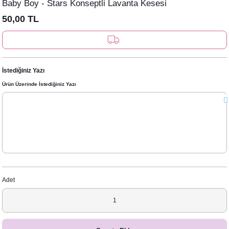
Baby Boy - Stars Konseptli Lavanta Kesesi
rı
Türk Kahvesi Çikolatalı Nikah Şekeri
50,00 TL
Clutch
rı
le Mermaid Konsepti
etleri
etleri
İstediğiniz Yazı
pti
Ürün Üzerinde İstediğiniz Yazı
Afiş - Pano
nner / Kürdan-Pipetler
arı
 Konsepti
eri ve Bardaklar
ünü Balonları
onsepti
Adet
nsepti