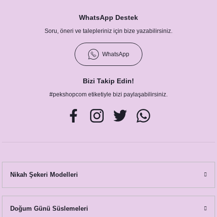
WhatsApp Destek
Konsepti
Soru, öneri ve talepleriniz için bize yazabilirsiniz.
epti
WhatsApp
nsepti
Bizi Takip Edin!
ti
#pekshopcom etiketiyle bizi paylaşabilirsiniz.
septi
Konsepti
Nikah Şekeri Modelleri
Doğum Günü Süslemeleri
Konsepti