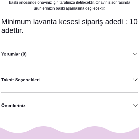
baskı öncesinde onayınız için tarafınıza iletilecektir. Onayınız sonrasında
ürünlerinizin baskı aşamasına geçilecektir.
Kız Konsepti
Minimum lavanta kesesi sipariş adedi : 10
adettir.
Yorumlar (0)
septi
Taksit Seçenekleri
Önerileriniz
ı Konsepti
onsepti