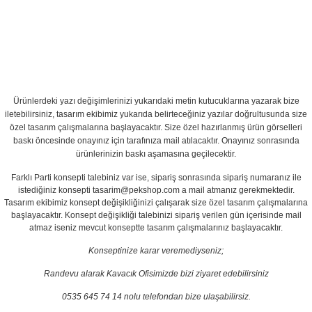
Ürünlerdeki yazı değişimlerinizi yukarıdaki metin kutucuklarına yazarak bize
iletebilirsiniz, tasarım ekibimiz yukarıda belirteceğiniz yazılar doğrultusunda size
özel tasarım çalışmalarına başlayacaktır. Size özel hazırlanmış ürün görselleri
baskı öncesinde onayınız için tarafınıza mail atılacaktır. Onayınız sonrasında
ürünlerinizin baskı aşamasına geçilecektir.
Farklı Parti konsepti talebiniz var ise, sipariş sonrasında sipariş numaranız ile
istediğiniz konsepti tasarim@pekshop.com a mail atmanız gerekmektedir.
Tasarım ekibimiz konsept değişikliğinizi çalışarak size özel tasarım çalışmalarına
başlayacaktır. Konsept değişikliği talebinizi sipariş verilen gün içerisinde mail
atmaz iseniz mevcut konseptte tasarım çalışmalarınız başlayacaktır.
Konseptinize karar veremediyseniz;
Randevu alarak Kavacık Ofisimizde bizi ziyaret edebilirsiniz
0535 645 74 14 nolu telefondan bize ulaşabilirsiz.