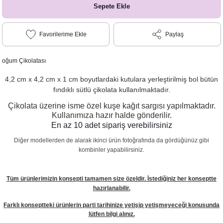
Sepete Ekle
Paylaş
oğum Çikolatası
4,2 cm x 4,2 cm x 1 cm boyutlardaki kutulara yerleştirilmiş bol bütün
fındıklı sütlü çikolata kullanılmaktadır.
Çikolata üzerine isme özel kuşe kağıt sargısı yapılmaktadır.
Kullanımıza hazır halde gönderilir.
En az 10 adet sipariş verebilirsiniz
Diğer modellerden de alarak ikinci ürün fotoğrafında da gördüğünüz gibi
kombinler yapabilirsiniz.
Tüm ürünlerimizin konsepti tamamen size özeldir. İstediğiniz her konseptte
hazırlanabilir.
Farklı konseptteki ürünlerin parti tarihinize yetişip yetişmeyeceği konusunda
lütfen bilgi alınız.