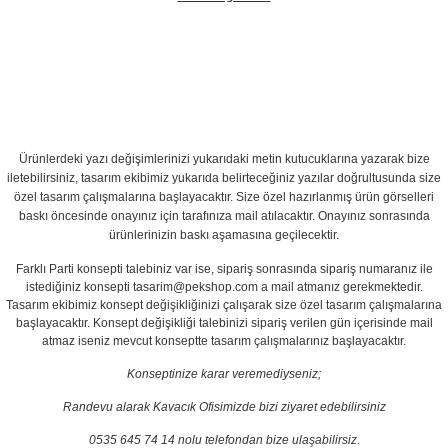
Ürünlerdeki yazı değişimlerinizi yukarıdaki metin kutucuklarına yazarak bize
iletebilirsiniz, tasarım ekibimiz yukarıda belirteceğiniz yazılar doğrultusunda size
özel tasarım çalışmalarına başlayacaktır. Size özel hazırlanmış ürün görselleri
baskı öncesinde onayınız için tarafınıza mail atılacaktır. Onayınız sonrasında
ürünlerinizin baskı aşamasına geçilecektir.
Farklı Parti konsepti talebiniz var ise, sipariş sonrasında sipariş numaranız ile
istediğiniz konsepti tasarim@pekshop.com a mail atmanız gerekmektedir.
Tasarım ekibimiz konsept değişikliğinizi çalışarak size özel tasarım çalışmalarına
başlayacaktır. Konsept değişikliği talebinizi sipariş verilen gün içerisinde mail
atmaz iseniz mevcut konseptte tasarım çalışmalarınız başlayacaktır.
Konseptinize karar veremediyseniz;
Randevu alarak Kavacık Ofisimizde bizi ziyaret edebilirsiniz
0535 645 74 14 nolu telefondan bize ulaşabilirsiz.