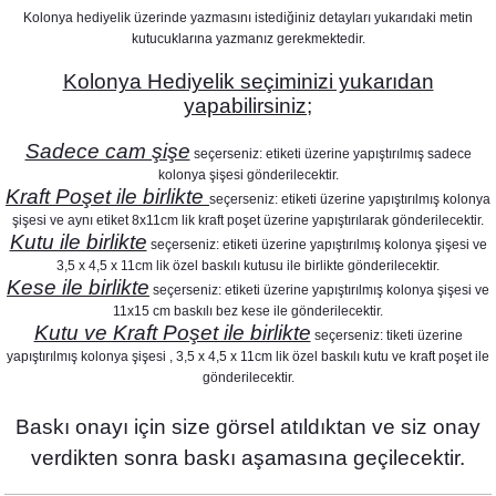
Kolonya hediyelik üzerinde yazmasını istediğiniz detayları yukarıdaki metin
kutucuklarına yazmanız gerekmektedir.
Kolonya Hediyelik seçiminizi yukarıdan
Atlı Karınca Konsept Popcorn Kutusu
yapabilirsiniz;
Atlı Karınca Konsept Pipet Süsü 10lu paket
25,00 TL
Sadece cam şişe
69,90 TL
seçerseniz: etiketi üzerine yapıştırılmış sadece
kolonya şişesi gönderilecektir.
Kraft Poşet ile birlikte
seçerseniz: etiketi üzerine yapıştırılmış kolonya
şişesi ve aynı etiket 8x11cm lik kraft poşet üzerine yapıştırılarak gönderilecektir.
Kutu ile birlikte
seçerseniz: etiketi üzerine yapıştırılmış kolonya şişesi ve
3,5 x 4,5 x 11cm lik özel baskılı kutusu ile birlikte gönderilecektir.
Kese ile birlikte
seçerseniz: etiketi üzerine yapıştırılmış kolonya şişesi ve
11x15 cm baskılı bez kese ile gönderilecektir.
Kutu ve Kraft Poşet ile birlikte
seçerseniz: tiketi üzerine
yapıştırılmış kolonya şişesi , 3,5 x 4,5 x 11cm lik özel baskılı kutu ve kraft poşet ile
Atlı Karınca Konsept Banner
gönderilecektir.
Atlı Karınca Konsept Dilek Kartı
135,00 TL
17,50 TL
Baskı onayı için size görsel atıldıktan ve siz onay
verdikten sonra baskı aşamasına geçilecektir.