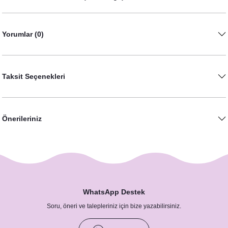
Yorumlar (0)
Taksit Seçenekleri
Atlı Karınca Konsept Popcorn Kutusu
Atlı Karınca Konsept Pipet Süsü 10lu paket
25,00 TL
Önerileriniz
69,90 TL
WhatsApp Destek
Soru, öneri ve talepleriniz için bize yazabilirsiniz.