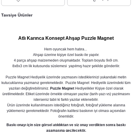
Tavsiye Ürünler
Atlı Karınca Konsept Ahşap Puzzle Magnet
Hem oyuncak hem hatıra...
Ahşap üzerine kişiye özel baskı ile yapılır.
4 parça ahşap malzemeden oluşmaktadır. Toplam boyutu 9x9 cm.
8x8x3 cm lik kutusunda süslemesi yapılmış hazır şekilde gönderilir.
Puzzle Magnet Hediyelik üzerinde yazmasını istediklerinizi yukarıdaki metin
kutucuklarına yazmanız gerekmektedir. Puzzle Magnet Hediyelik üzerindeki tüm
yazıları değiştirebilirsiniz.
Puzzle Magnet
Hediyelikler Kişiye özel olarak
üretilmektedir. Etiket üzerinde örnekte olmayan yazılar (tarih-yazı vs) yazılmasını
isterseniz tabii ki farklı yazılar eklenebilir.
Ürün üzerinde kullanılmasını istediğiniz fotoğrafı, fotoğraf yükleme alanına
Atlı Karınca Konsept Pipet Süslü Limonata Şişesi
yüklemeniz gerekmektedir. Fotoğrafın kalitesi baskının iyi olması açısından
önemlidir.
35,00 TL
Baskı onayı için size görsel atıldıktan ve siz onay verdikten sonra baskı
aşamasına geçilecektir.