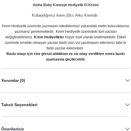
Aloha Baby Konsept Hediyelik El Kremi
Kullandığımız krem 20cc Arko Kremdir.
Krem Hediyelik üzerinde yazmasını istediklerinizi yukarıdaki metin kutucuklarına
yazmanız gerekmektedir. Krem Hediyelik üzerindeki tüm yazıları
değiştirebilirsiniz.
Krem Hediyelikler
Kişiye özel olarak üretilmektedir. Etiket
üzerinde örnekte olmayan yazılar (tarih-yazı vs) yazılmasını isterseniz tabii ki
farklı yazılar eklenebilir.
Baskı onayı için size görsel atıldıktan ve siz onay verdikten sonra baskı
Flamingo Aloha Konsept Pipet Süsü
aşamasına geçilecektir.
Flamingo Aloha Konsept Popcorn Kutusu
10,00 TL
25,00 TL
Yorumlar (0)
Taksit Seçenekleri
Önerileriniz