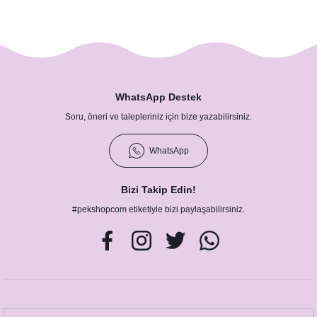
Flamingo Aloha Konsept Su Şişesi Etiketi
7,00 TL
WhatsApp Destek
Soru, öneri ve talepleriniz için bize yazabilirsiniz.
WhatsApp
Bizi Takip Edin!
#pekshopcom etiketiyle bizi paylaşabilirsiniz.
Flamingo Konsept Ahşap Puzzle Magnet
15,00 TL