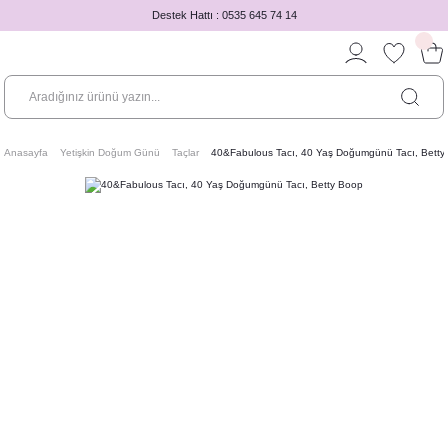
Destek Hattı : 0535 645 74 14
Anasayfa
Yetişkin Doğum Günü
Taçlar
40&Fabulous Tacı, 40 Yaş Doğumgünü Tacı, Betty