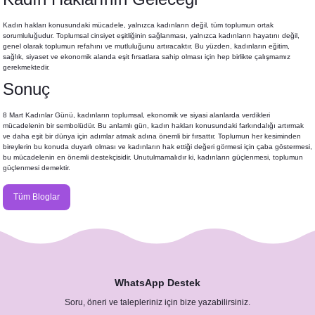
Kadın hakları konusundaki mücadele, yalnızca kadınların değil, tüm toplumun ortak
sorumluluğudur. Toplumsal cinsiyet eşitliğinin sağlanması, yalnızca kadınların hayatını değil,
genel olarak toplumun refahını ve mutluluğunu artıracaktır. Bu yüzden, kadınların eğitim,
sağlık, siyaset ve ekonomik alanda eşit fırsatlara sahip olması için hep birlikte çalışmamız
gerekmektedir.
Sonuç
8 Mart Kadınlar Günü, kadınların toplumsal, ekonomik ve siyasi alanlarda verdikleri
mücadelenin bir sembolüdür. Bu anlamlı gün, kadın hakları konusundaki farkındalığı artırmak
ve daha eşit bir dünya için adımlar atmak adına önemli bir fırsattır. Toplumun her kesiminden
bireylerin bu konuda duyarlı olması ve kadınların hak ettiği değeri görmesi için çaba göstermesi,
bu mücadelenin en önemli destekçisidir. Unutulmamalıdır ki, kadınların güçlenmesi, toplumun
güçlenmesi demektir.
Tüm Bloglar
WhatsApp Destek
Soru, öneri ve talepleriniz için bize yazabilirsiniz.