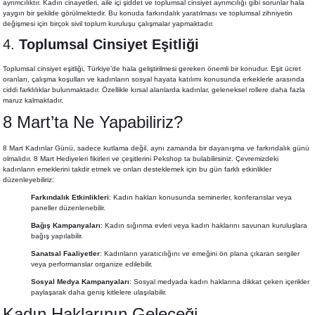
ayrımcılıktır. Kadın cinayetleri, aile içi şiddet ve toplumsal cinsiyet ayrımcılığı gibi sorunlar hala
yaygın bir şekilde görülmektedir. Bu konuda farkındalık yaratılması ve toplumsal zihniyetin
değişmesi için birçok sivil toplum kuruluşu çalışmalar yapmaktadır.
4.
Toplumsal Cinsiyet Eşitliği
Toplumsal cinsiyet eşitliği, Türkiye’de hala geliştirilmesi gereken önemli bir konudur. Eşit ücret
oranları, çalışma koşulları ve kadınların sosyal hayata katılımı konusunda erkeklerle arasında
ciddi farklılıklar bulunmaktadır. Özellikle kırsal alanlarda kadınlar, geleneksel rollere daha fazla
maruz kalmaktadır.
8 Mart’ta Ne Yapabiliriz?
8 Mart Kadınlar Günü, sadece kutlama değil, aynı zamanda bir dayanışma ve farkındalık günü
olmalıdır.
8 Mart Hediyeleri
fikirleri ve çeşitlerini Pekshop ta bulabilirsiniz. Çevremizdeki
kadınların emeklerini takdir etmek ve onları desteklemek için bu gün farklı etkinlikler
düzenleyebiliriz:
Farkındalık Etkinlikleri
: Kadın hakları konusunda seminerler, konferanslar veya
paneller düzenlenebilir.
Bağış Kampanyaları
: Kadın sığınma evleri veya kadın haklarını savunan kuruluşlara
bağış yapılabilir.
Sanatsal Faaliyetler
: Kadınların yaratıcılığını ve emeğini ön plana çıkaran sergiler
veya performanslar organize edilebilir.
Sosyal Medya Kampanyaları
: Sosyal medyada kadın haklarına dikkat çeken içerikler
paylaşarak daha geniş kitlelere ulaşılabilir.
Kadın Haklarının Geleceği