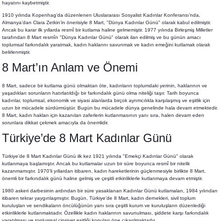
hayatını kaybetmiştir.
1910 yılında Kopenhag’da düzenlenen Uluslararası Sosyalist Kadınlar Konferansı’nda,
Almanya’dan Clara Zetkin’in önerisiyle 8 Mart, "Dünya Kadınlar Günü" olarak kabul edilmiştir.
Ancak bu karar ilk yıllarda resmî bir kutlama haline gelmemiştir. 1977 yılında Birleşmiş Milletler
tarafından 8 Mart resmîn "Dünya Kadınlar Günü" olarak ilan edilmiş ve bu günün amacı
toplumsal farkındalık yaratmak, kadın haklarını savunmak ve kadın emeğini kutlamak olarak
belirlenmiştir.
8 Mart’ın Anlam ve Önemi
8 Mart, sadece bir kutlama günü olmaktan öte, kadınların toplumdaki yerinin, haklarının ve
yaşadıkları sorunların hatırlatıldığı bir farkındalık günü olma niteliği taşır. Tarih boyunca
kadınlar, toplumsal, ekonomik ve siyasi alanlarda birçok ayrımcılıkla karşılaşmış ve eşitlik için
uzun bir mücadele sürdürmüştür. Bugün bu mücadele dünya genelinde hala devam etmektedir.
8 Mart, kadın hakları için kazanılan zaferlerin kutlanmasının yanı sıra, halen devam eden
sorunlara dikkat çekmek amacıyla da önemlidir.
Türkiye’de 8 Mart Kadınlar Günü
Türkiye’de 8 Mart Kadınlar Günü ilk kez 1921 yılında "Emekçi Kadınlar Günü" olarak
kutlanmaya başlamıştır. Ancak bu kutlamalar uzun bir süre boyunca resmî bir nitelik
kazanmamıştır. 1970’li yıllardan itibaren, kadın hareketlerinin güçlenmesiyle birlikte 8 Mart,
önemli bir farkındalık günü haline gelmiş ve çeşitli etkinliklerle kutlanmaya devam etmiştir.
1980 askeri darbesinin ardından bir süre yasaklanan Kadınlar Günü kutlamaları, 1984 yılından
itibaren tekrar yaygınlaşmıştır. Bugün, Türkiye’de 8 Mart, kadın dernekleri, sivil toplum
kuruluşları ve sendikaların öncülüğünün yanı sıra çeşitli kurum ve kuruluşların düzenlediği
etkinliklerle kutlanmaktadır. Özellikle kadın haklarının savunulması, şiddete karşı farkındalık
yaratılması ve toplumsal cinsiyet eşitliği konuları öne çıkarılmaktadır.