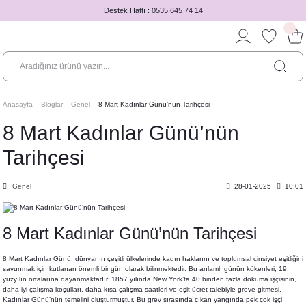
Destek Hattı : 0535 645 74 14
Anasayfa
Bloglar
Genel
8 Mart Kadınlar Günü’nün Tarihçesi
8 Mart Kadınlar Günü’nün
Tarihçesi
Genel
28-01-2025
10:01
8 Mart Kadınlar Günü’nün Tarihçesi
8 Mart Kadınlar Günü, dünyanın çeşitli ülkelerinde kadın haklarını ve toplumsal cinsiyet eşitliğini
savunmak için kutlanan önemli bir gün olarak bilinmektedir. Bu anlamlı günün kökenleri, 19.
yüzyılın ortalarına dayanmaktadır. 1857 yılında New York’ta 40 binden fazla dokuma işçisinin,
daha iyi çalışma koşulları, daha kısa çalışma saatleri ve eşit ücret talebiyle greve gitmesi,
Kadınlar Günü’nün temelini oluşturmuştur. Bu grev sırasında çıkan yangında pek çok işçi