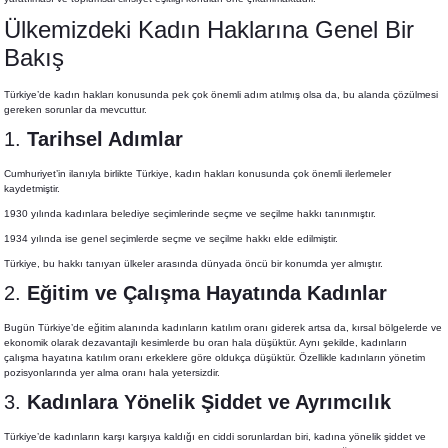
Ülkemizdeki Kadın Haklarına Genel Bir
Bakış
Türkiye’de kadın hakları konusunda pek çok önemli adım atılmış olsa da, bu alanda çözülmesi
gereken sorunlar da mevcuttur.
1.
Tarihsel Adımlar
Cumhuriyet’in ilanıyla birlikte Türkiye, kadın hakları konusunda çok önemli ilerlemeler
kaydetmiştir.
1930 yılında kadınlara belediye seçimlerinde seçme ve seçilme hakkı tanınmıştır.
1934 yılında ise genel seçimlerde seçme ve seçilme hakkı elde edilmiştir.
Türkiye, bu hakkı tanıyan ülkeler arasında dünyada öncü bir konumda yer almıştır.
2.
Eğitim ve Çalışma Hayatında Kadınlar
Bugün Türkiye’de eğitim alanında kadınların katılım oranı giderek artsa da, kırsal bölgelerde ve
ekonomik olarak dezavantajlı kesimlerde bu oran hala düşüktür. Aynı şekilde, kadınların
çalışma hayatına katılım oranı erkeklere göre oldukça düşüktür. Özellikle kadınların yönetim
pozisyonlarında yer alma oranı hala yetersizdir.
3.
Kadınlara Yönelik Şiddet ve Ayrımcılık
Türkiye’de kadınların karşı karşıya kaldığı en ciddi sorunlardan biri, kadına yönelik şiddet ve