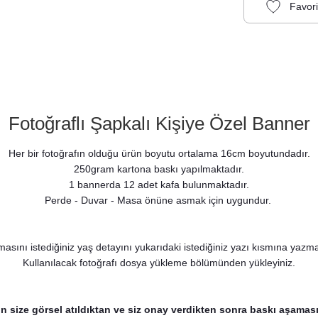
Fotoğraflı Şapkalı Kişiye Özel Banner
Her bir fotoğrafın olduğu ürün boyutu ortalama 16cm boyutundadır.
250gram kartona baskı yapılmaktadır.
1 bannerda 12 adet kafa bulunmaktadır.
Perde - Duvar - Masa önüne asmak için uygundur.
Doğum Günü Baskılı Peçete
asını istediğiniz yaş detayını yukarıdaki istediğiniz yazı kısmına yazm
8,75 TL
 Kesesi
Kullanılacak fotoğrafı dosya yükleme bölümünden yükleyiniz.
in size görsel atıldıktan ve siz onay verdikten sonra baskı aşaması