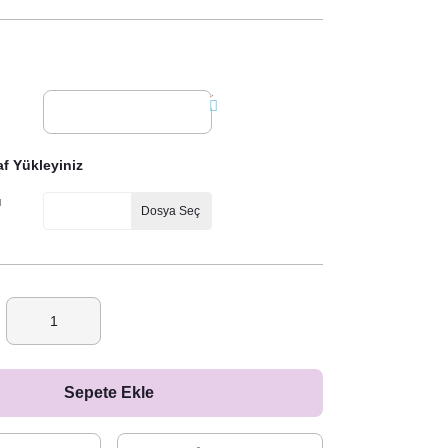
*
f Yükleyiniz
ı
Dosya Seç
Sepete Ekle