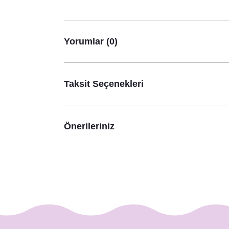
Yorumlar (0)
Taksit Seçenekleri
Önerileriniz
Birthday Queen Doğum Günü Partisi Kuşağı
245,00 TL