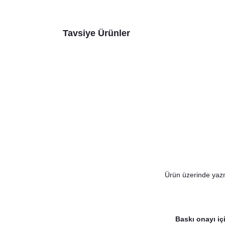
Tavsiye Ürünler
Doğumgünü Dövmesi
65,00 TL
Ürün üzerinde yazm
Doğum Günü Hangover Kit
39,00 TL
Baskı onayı iç